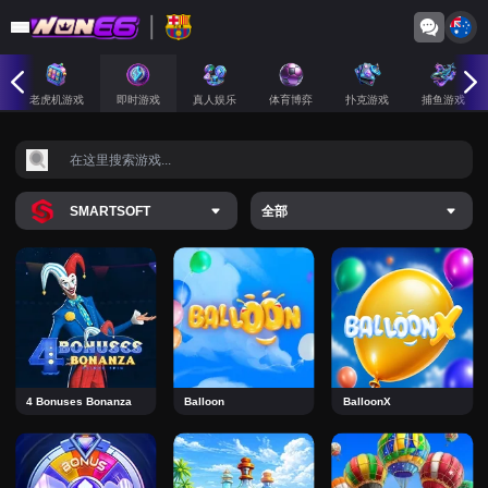
老虎机游戏
即时游戏
真人娱乐
体育博弈
扑克游戏
捕鱼游戏
SMARTSOFT
全部
4 Bonuses Bonanza
Balloon
BalloonX