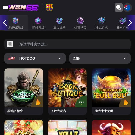
老虎机游戏
即时游戏
真人娱乐
体育博弈
扑克游戏
捕鱼游戏
HOTDOG
全部
黑神話:悟空
长胜古玩店
遠古牛牛文明