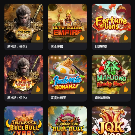
黑神話：悟空3
黃金帝國
財運醒獅
黑神話：悟空2
富貴炒麵王
麻將胡牌啦