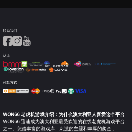
联系我们
认证
付款方式
WON66 老虎机游戏介绍：为什么澳大利亚人喜爱这个平台
WON66 迅速成为澳大利亚最受欢迎的在线老虎机游戏平台
之一。凭借丰富的游戏库、刺激的主题和丰厚的奖金，